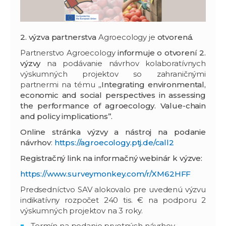
2. výzva partnerstva
Agroecology je
otvorená.
Partnerstvo Agroecology
informuje o otvorení 2.
výzvy
na podávanie návrhov kolaboratívnych
výskumných projektov so zahraničnými
partnermi na tému
„Integrating environmental,
economic and social perspectives in assessing
the performance of agroecology. Value-chain
and policy implications”.
Online stránka výzvy a nástroj na podanie
návrhov
:
https://agroecology.ptj.de/call2
Registračný link na informačný webinár k výzve:
https://www.surveymonkey.com/r/XM62HFF
Predsedníctvo SAV alokovalo pre uvedenú výzvu
indikatívny rozpočet 240 tis. € na podporu 2
výskumných projektov na 3 roky.
Termín na podanie prvotných návrhov