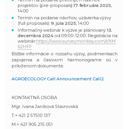
projektov (pre-proposals):
17. februára 2025
,
14:00
Termín na podanie návrhov, uzávierka výzvy
(full proposals):
9. júla 2025,
14:00
Informačný webinár k výzve je plánovaný
13.
decembra 2024
od 09:00-12:00. Registrácia na
webinár:
https://www.surveymonkey.com/r/XM
62HFF
Bližšie informácie o rozsahu výzvy, podmienkach
zapojenia a časovom harmonograme sú v
priloženom dokumente.
AGROECOLOGY Call Announcement Call2
KONTAKTNÁ OSOBA
Mgr. Ivana Janíková Stavrovská
T:+ 421 2 57510 137
M:+ 421 905 215 051