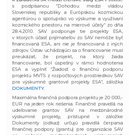
s podpísanou “Dohodou medzi vládou
Slovenskej republiky a Európskou kozmickou
agentúrou o spolupráci vo výskume a využívaní
kozmického priestoru na mierové účely“ zo dňa
28.4.2010. SAV podporuje tie projekty ESA,
v ktorých účasť prijímateľov zo SAV nemôže byť
financovaná ESA, ani nie je financovaná z iných
zdrojov. Ústav uchádzajúci sa o financovanie musí
preukázať, že projekt, na ktorý žiada
financovanie, bol úspešný v rámci hodnotenia
ESA a vyplniť “Žiadosť o finančnú podporu
projektu MVTS z rozpočtových prostriedkov SAV
pre výskumné grantové projekty ESA“, záložka
DOKUMENTY.
Maximálna finančná podpora projektu je 20 000,-
EUR na jeden rok riešenia. Finančné pravidlá na
udeľovanie grantov SAV na medzinárodné
výskumné projekty, prístupné v záložke
Dokumenty (odkaz) určujú pravidlá čerpania
finančnej podpory (grantu) pre organizácie SAV