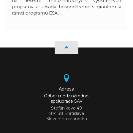
na riešenie medzinárodných výskumných
projektov a zásady hospodárenia s grantom v
rámci programu ESA.
Adresa
Odbor medzinárodnej
spolupráce SAV
Štefánikova 49
814 38 Bratislava
Slovenská republika