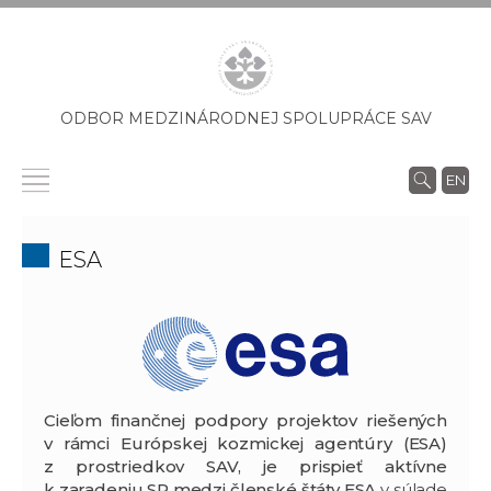
ODBOR MEDZINÁRODNEJ SPOLUPRÁCE SAV
EN
ESA
Cieľom finančnej podpory projektov riešených
v rámci Európskej kozmickej agentúry (ESA)
z prostriedkov SAV, je prispieť aktívne
k zaradeniu SR medzi členské štáty ESA
v súlade