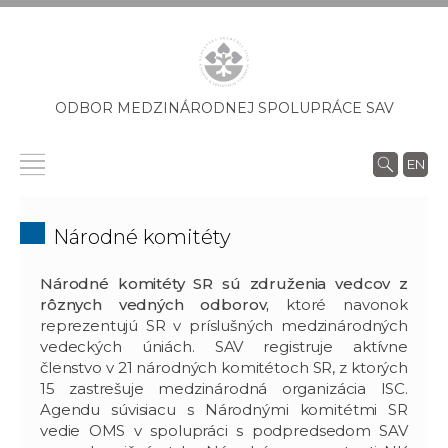
ODBOR MEDZINÁRODNEJ SPOLUPRÁCE SAV
EN
Národné komitéty
Národné komitéty SR sú združenia vedcov z
rôznych vedných odborov,
ktoré navonok
reprezentujú SR v príslušných medzinárodných
vedeckých úniách. SAV registruje aktívne
členstvo v 21 národných komitétoch SR, z ktorých
15 zastrešuje medzinárodná organizácia ISC.
Agendu súvisiacu s Národnými komitétmi SR
vedie OMS v spolupráci s podpredsedom SAV