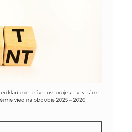
n
e
i
x
e
t
redkladanie návrhov projektov v rámci
émie vied na obdobie 2025 – 2026.