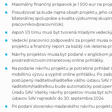
Maximálny finančný príspevok je 1 500 eur na proj
Posudzovať sa bude najmä obsah projektu, jeho c
bilaterálnej spolupráce a kvalita výskumnej skup
pracovníkov/pracovníčok).
Aspoň 1/3 tímu musí byť tvorená mladými vedecký
Vedeckí pracovníci zodpovední za projekt musia o
projektu a finančný report za každý rok riešenia p
Návrhy projektov musia byť podané v anglickom 
prostredníctvom intranetovej online prihlášky.
Na podanie návrhu projektu je potrebné prihlásiť sa
mobilitnú výzvu a vyplniť online prihlášku. Po za
postúpený riaditeľovi/riaditeľke vášho ústavu SAV
riaditeľom/riaditeľkou bude automaticky postúp
Úradu SAV. Všetky návrhy projektov musia byť schv
ústavov SAV najneskôr do 30. septembra 2024.
Pri podaní slovensko-maďarského návrhu projektu