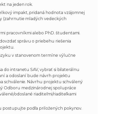
ekt na jeden rok.
elkový impakt, pridaná hodnota vzájomnej
iny (zahrnutie mladých vedeckých
mi pracovníkmi alebo PhD. študentami.
dovzdať správu o priebehu riešenia
rojektu.
jazyku v stanovenom termíne výlučne
 do intranetu SAV, vybrať si bilaterálnu
daní a odoslaní bude návrh projektu
 na schválenie. Návrhu projektu schválený
ený Odboru medzinárodnej spolupráce
álené/odoslané riaditeľmi/riaditeľkami
 postupujte podľa priložených pokynov.