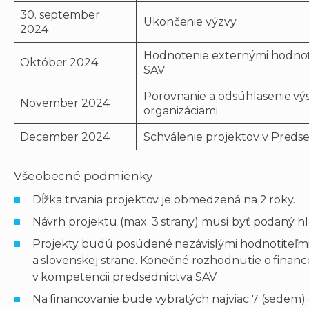
30. september
Ukončenie výzvy
2024
Hodnotenie externými hodnoti
Október 2024
SAV
Porovnanie a odsúhlasenie v
November 2024
organizáciami
December 2024
Schválenie projektov v Preds
Všeobecné podmienky
Dĺžka trvania projektov je obmedzená na 2 roky.
Návrh projektu (max. 3 strany) musí byť podaný hl
Projekty budú posúdené nezávislými hodnotiteľmi 
a slovenskej strane. Konečné rozhodnutie o financo
v kompetencii predsedníctva SAV.
Na financovanie bude vybratých najviac 7 (sedem)