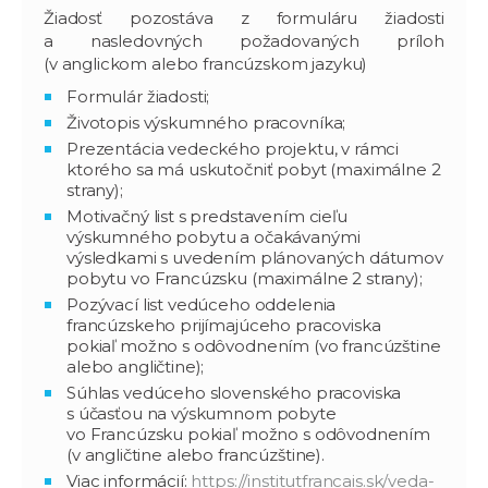
Žiadosť pozostáva z formuláru žiadosti
a nasledovných požadovaných príloh
(v anglickom alebo francúzskom jazyku)
Formulár žiadosti;
Životopis výskumného pracovníka;
Prezentácia vedeckého projektu, v rámci
ktorého sa má uskutočniť pobyt (maximálne 2
strany);
Motivačný list s predstavením cieľu
výskumného pobytu a očakávanými
výsledkami s uvedením plánovaných dátumov
pobytu vo Francúzsku (maximálne 2 strany);
Pozývací list vedúceho oddelenia
francúzskeho prijímajúceho pracoviska
pokiaľ možno s odôvodnením (vo francúzštine
alebo angličtine);
Súhlas vedúceho slovenského pracoviska
s účasťou na výskumnom pobyte
vo Francúzsku pokiaľ možno s odôvodnením
(v angličtine alebo francúzštine).
Viac informácií:
https://institutfrancais.sk/veda-