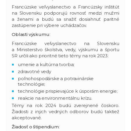
Francúzske veľvyslanectvo a Francúzsky inštitút
na Slovensku podporujú rovnosť medzi mužmi
a ženami a budú sa snažiť dosiahnuť paritné
zastúpenie pri výbere uchádzačov.
Oblasti výskumu
:
Francúzske veľvyslanectvo na Slovensku
a Ministerstvo školstva, vedy, výskumu a športu
SR určili ako prioritné tieto témy na rok 2023:
umenie a kultúrna tvorba;
zdravotné vedy
poľnohospodárske a potravinárske
technológie;
technológie prispievajúce k úsporám energie;
reakcie na environmentálnu krízu.
Témy na rok 2024 budú zverejnené čoskoro.
Žiadosti z iných vedných odborov budú taktiež
akceptované.
Žiadosť o štipendium
: