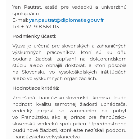
Yan Pautrat, atašé pre vedeckú a univerzitnú
spoluprácu
E-mail:
yan.pautrat@diplomatie.gouv.fr
Tel: + 421 918 563 113
Podmienky účasti:
Výzva je určená pre slovenských a zahraničných
výskumných pracovníkov, ktorí sú ku dňu
podania žiadosti zapísaní na doktorandskom
štúdiu alebo obhájili doktorát, a ktorí pôsobia
na Slovensku vo vysokoškolských inštitúciách
alebo vo výskumných organizáciách.
Hodnotiace kritériá:
Zmiešaná francúzsko-slovenská komisia bude
hodnotiť kvalitu samotnej žiadosti uchádzača,
vedecký projekt so zameraním na pobyt
vo Francúzsku, ako aj prínos pre francúzsko-
slovenskú vedeckú spoluprácu. Uprednostnené
budú nové žiadosti, ktoré ešte nezískali podporu
Francúzskeho veľvyslanectva.