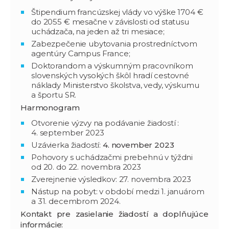
Štipendium francúzskej vlády vo výške 1704 €
do 2055 € mesačne v závislosti od statusu
uchádzača, na jeden až tri mesiace;
Zabezpečenie ubytovania prostredníctvom
agentúry Campus France;
Doktorandom a výskumným pracovníkom
slovenských vysokých škôl hradí cestovné
náklady Ministerstvo školstva, vedy, výskumu
a športu SR.
Harmonogram
Otvorenie výzvy na podávanie žiadostí :
4. september 2023
Uzávierka žiadostí:
4. november 2023
Pohovory s uchádzačmi prebehnú v týždni
od 20. do 22. novembra 2023
Zverejnenie výsledkov: 27. novembra 2023
Nástup na pobyt: v období medzi 1. januárom
a 31. decembrom 2024.
Kontakt pre zasielanie žiadostí a doplňujúce
informácie: