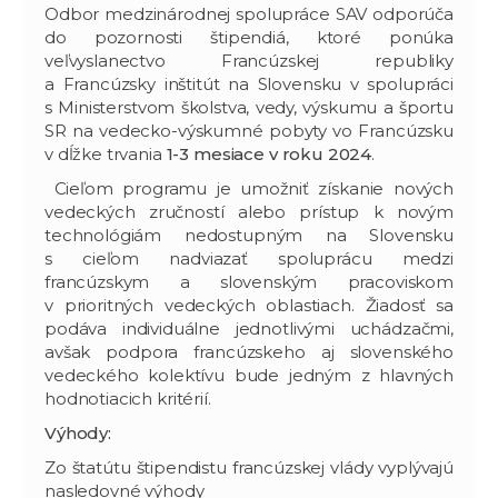
Odbor medzinárodnej spolupráce SAV odporúča
do pozornosti štipendiá, ktoré ponúka
veľvyslanectvo Francúzskej republiky
a Francúzsky inštitút na Slovensku v spolupráci
s Ministerstvom školstva, vedy, výskumu a športu
SR na vedecko-výskumné pobyty vo Francúzsku
v dĺžke trvania
1-3 mesiace v roku 2024
.
Cieľom programu je umožniť získanie nových
vedeckých zručností alebo prístup k novým
technológiám nedostupným na Slovensku
s cieľom nadviazať spoluprácu medzi
francúzskym a slovenským pracoviskom
v prioritných vedeckých oblastiach. Žiadosť sa
podáva individuálne jednotlivými uchádzačmi,
avšak podpora francúzskeho aj slovenského
vedeckého kolektívu bude jedným z hlavných
hodnotiacich kritérií.
Výhody:
Zo štatútu štipendistu francúzskej vlády vyplývajú
nasledovné výhody