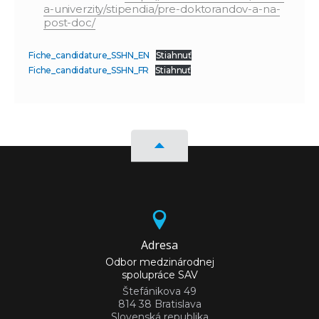
a-univerzity/stipendia/pre-doktorandov-a-na-
post-doc/
Fiche_candidature_SSHN_EN
Stiahnuť
Fiche_candidature_SSHN_FR
Stiahnuť
Adresa
Odbor medzinárodnej
spolupráce SAV
Štefánikova 49
814 38 Bratislava
Slovenská republika