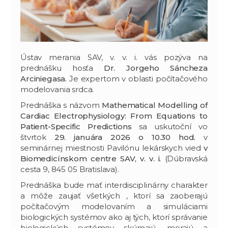
Ústav merania SAV, v. v. i. vás pozýva na
prednášku hosťa
Dr. Jorgeho Sáncheza
Arciniegasa.
Je expertom v oblasti počítačového
modelovania srdca.
Prednáška s názvom
Mathematical Modelling of
Cardiac Electrophysiology: From Equations to
Patient-Specific Predictions
sa uskutoční vo
štvrtok
29. januára 2026 o 10.30 hod.
v
seminárnej miestnosti Pavilónu lekárskych vied
v
Biomedicínskom centre SAV, v. v. i.
(Dúbravská
cesta 9, 845 05 Bratislava).
Prednáška bude mať interdisciplinárny charakter
a môže zaujať všetkých , ktorí sa zaoberajú
počítačovým modelovaním a simuláciami
biologických systémov ako aj tých, ktorí správanie
biologických systémov skúmajú, merajú a