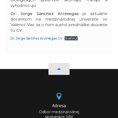
vyhodnocujú.
Dr. Jorge Sánchez Arciniegas
je aktuálne
docentom na medzinárodnej univerzite vo
Valencii. Viac sa o ňom a jeho prednáške dozviete
tu:
CV
.
Dr. Jorge Sanchez Arciniegas CV
Stiahnuť
Adresa
Odbor medzinárodnej
spolupráce SAV