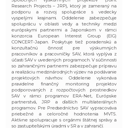
Research Projects – JRP), ktorý je zameraný na
podporu a rozvoj spolupráce s vedecky
vyspelými krajinami. Oddelenie zabezpečuje
spoluprácu v oblasti vedy a techniky medzi
európskymi partnermi a Japonskom v rámci
konzorcia European Interest Group (EIG)
CONCERT-Japan. Poskytuje tiež poradenskú a
konzultačnú činnosť pre výskumných
pracovníkov a pracovníčky SAV, ktorá vyplýva z
účasti SAV v uvedených programoch. V súčinnosti
so zahraničnými partnermi zabezpečuje prípravu
a realizáciu medzinárodných výziev na podávanie
projektových návrhov. Oddelenie vykonáva
pravidelne finančný monitoring projektov
podporovaných z rozpočtových prostriedkov
SAV v rámci programov ERA-Net, Európske
partnerstvá, JRP a ďalších multilaterálnych
programov. Pre Predsedníctvo SAV vypracováva
priebežné a celoročné hodnotenia MVTS.
Aktívne spolupracuje s orgánmi štátnej správy a
so zastupiteľskými úradmi v SR a v zahraničí.