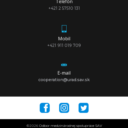
Telefón
+421 2 57510 131
Mobil
+421 911 019 709
E-mail
cooperation@urad.sav.sk
©2026
Odbor medzinárodnej spolupráce SAV